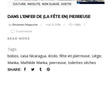
CULTURE
,
INSOLITE
,
NON CLASSÉ
,
SORTIE
DANS L’ENFER DE (LA FÊTE EN) PIERREUSE
by
Boulettes Magazine
mai 31, 2018
5.86k
0 comments
READ MORE
Tags:
bobos
,
casa Nicaragua
,
écolo
,
fête en pierreuse
,
Liège
,
Manka
,
Mathilde Manka
,
pierreuse
,
toilettes sèches
SHARE: