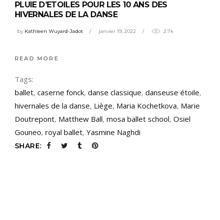
PLUIE D’ETOILES POUR LES 10 ANS DES
HIVERNALES DE LA DANSE
by
Kathleen Wuyard-Jadot
janvier 19, 2022
2.7k
READ MORE
Tags:
ballet
,
caserne fonck
,
danse classique
,
danseuse étoile
,
hivernales de la danse
,
Liège
,
Maria Kochetkova
,
Marie
Doutrepont
,
Matthew Ball
,
mosa ballet school
,
Osiel
Gouneo
,
royal ballet
,
Yasmine Naghdi
SHARE: