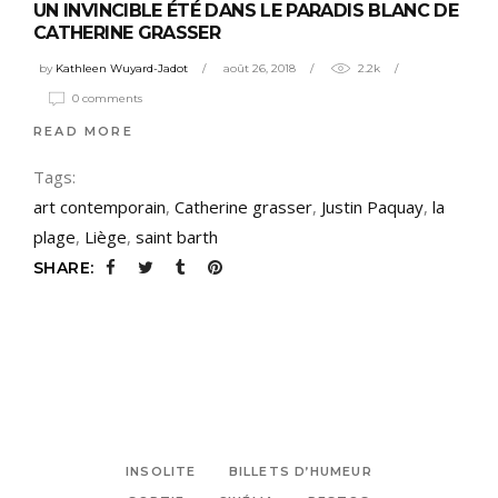
UN INVINCIBLE ÉTÉ DANS LE PARADIS BLANC DE
CATHERINE GRASSER
by
Kathleen Wuyard-Jadot
août 26, 2018
2.2k
0 comments
READ MORE
Tags:
art contemporain
,
Catherine grasser
,
Justin Paquay
,
la
plage
,
Liège
,
saint barth
SHARE:
INSOLITE
BILLETS D’HUMEUR