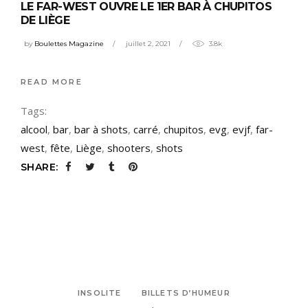
LE FAR-WEST OUVRE LE 1ER BAR À CHUPITOS
DE LIÈGE
by
Boulettes Magazine
juillet 2, 2021
3.8k
READ MORE
Tags:
alcool
,
bar
,
bar à shots
,
carré
,
chupitos
,
evg
,
evjf
,
far-
west
,
fête
,
Liège
,
shooters
,
shots
SHARE:
INSOLITE
BILLETS D’HUMEUR