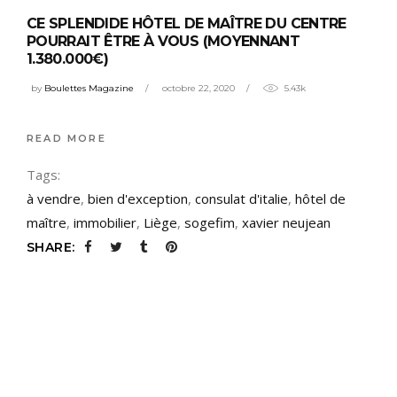
CE SPLENDIDE HÔTEL DE MAÎTRE DU CENTRE
POURRAIT ÊTRE À VOUS (MOYENNANT
1.380.000€)
by
Boulettes Magazine
octobre 22, 2020
5.43k
READ MORE
Tags:
à vendre
,
bien d'exception
,
consulat d'italie
,
hôtel de
maître
,
immobilier
,
Liège
,
sogefim
,
xavier neujean
SHARE: