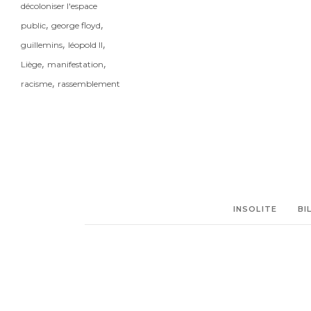
décoloniser l'espace
,
,
public
george floyd
,
,
guillemins
léopold II
,
,
Liège
manifestation
,
racisme
rassemblement
INSOLITE
BI