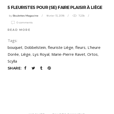
5 FLEURISTES POUR (SE) FAIRE PLAISIR À LIÈGE
by
Boulettes Magazine
février 13, 2018
7.23k
0 comments
READ MORE
Tags:
bouquet
,
Dobbelstein
,
fleuriste Liège
,
fleurs
,
L'heure
Dorée
,
Liège
,
Lys Royal
,
Marie-Pierre Ravet
,
Ortos
,
Scylla
SHARE: