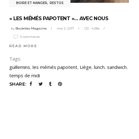
BOIRE ET MANGER
,
RESTOS
« LES MÉMÉS PAPOTENT »… AVEC NOUS
by
Boulettes Magazine
mai 2, 2017
4.28k
0 comments
READ MORE
Tags:
guillemins
,
les mémés papotent
,
Liège
,
lunch
,
sandwich
,
temps de midi
SHARE: