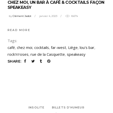
CHEZ MOI, UN BAR À CAFÉ & COCKTAILS FAÇON
SPEAKEASY
by
Clément Jadot
janvier 4, 2023
8.67k
READ MORE
Tags:
café
,
chez moi
,
cocktails
,
far-west
,
Liège
,
lou's bar
,
rock'n'roses
,
rue de la Casquette
,
speakeasy
SHARE:
INSOLITE
BILLETS D’HUMEUR