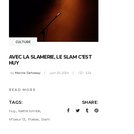
CULTURE
AVEC LA SLAMERIE, LE SLAM C’EST
HUY
by
Marine Dehossay
juin 25, 2024
3.2k
READ MORE
TAGS:
SHARE:
,
,
huy
lisette lombé
,
,
M'sieur 13
Poésie
Slam