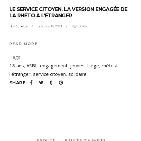
LE SERVICE CITOYEN, LA VERSION ENGAGÉE DE
LA RHÉTO À L’ÉTRANGER
by
Juliette
octobre 13, 2021
2.16k
READ MORE
Tags:
18 ans
,
ASBL
,
engagement
,
jeunes
,
Liège
,
rhéto à
l'étranger
,
service citoyen
,
solidaire
SHARE:
INSOLITE
BILLETS D’HUMEUR