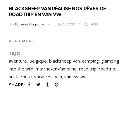
BLACKSHEEP VAN RÉALISE NOS RÊVES DE
ROADTRIP EN VAN VW
by
Boulettes Magazine
juillet 24, 2020
4.36k
READ MORE
Tags:
aventure
,
Belgique
,
blacksheep van
,
camping
,
glamping
,
into the wild
,
marche-en-famenne
,
road trip
,
roadtrip
,
sur la route
,
vacances
,
van
,
van vw
,
vw
SHARE: