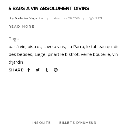
5 BARS À VIN ABSOLUMENT DIVINS
by
Boulettes Magazine
décembre 26, 2019
7.29k
READ MORE
Tags:
bar à vin
,
bistrot
,
cave à vins
,
La Parra
,
le tableau qui dit
des bêtises
,
Liège
,
pinart le bistrot
,
verre bouteille
,
vin
d'jardin
SHARE:
INSOLITE
BILLETS D’HUMEUR