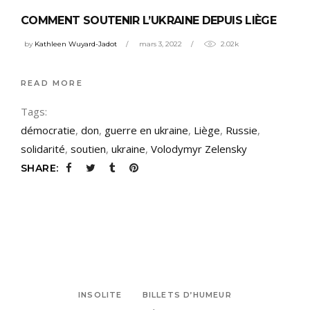
COMMENT SOUTENIR L’UKRAINE DEPUIS LIÈGE
by
Kathleen Wuyard-Jadot
mars 3, 2022
2.02k
READ MORE
Tags:
démocratie
,
don
,
guerre en ukraine
,
Liège
,
Russie
,
solidarité
,
soutien
,
ukraine
,
Volodymyr Zelensky
SHARE:
INSOLITE
BILLETS D’HUMEUR