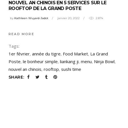
NOUVEL AN CHINOIS EN 5 SERVICES SUR LE
ROOFTOP DE LA GRAND POSTE
by
Kathleen Wuyard-Jadot
janvier 20, 2022
2.87k
READ MORE
Tags:
1er février
,
année du tigre
,
Food Market
,
La Grand
Poste
,
le bonheur simple
,
liankang ji
,
menu
,
Ninja Bowl
,
nouvel an chinois
,
rooftop
,
sushi time
SHARE: