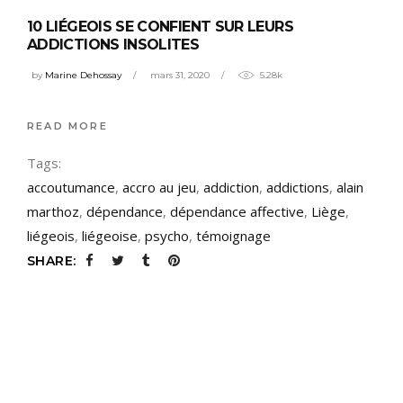
10 LIÉGEOIS SE CONFIENT SUR LEURS
ADDICTIONS INSOLITES
by
Marine Dehossay
mars 31, 2020
5.28k
READ MORE
Tags:
accoutumance
,
accro au jeu
,
addiction
,
addictions
,
alain
marthoz
,
dépendance
,
dépendance affective
,
Liège
,
liégeois
,
liégeoise
,
psycho
,
témoignage
SHARE: