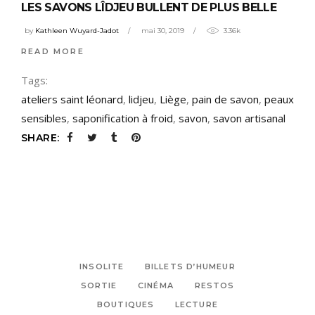
LES SAVONS LÎDJEU BULLENT DE PLUS BELLE
by
Kathleen Wuyard-Jadot
mai 30, 2019
3.36k
READ MORE
Tags:
ateliers saint léonard
,
lidjeu
,
Liège
,
pain de savon
,
peaux
sensibles
,
saponification à froid
,
savon
,
savon artisanal
SHARE:
INSOLITE
BILLETS D’HUMEUR
SORTIE
CINÉMA
RESTOS
BOUTIQUES
LECTURE