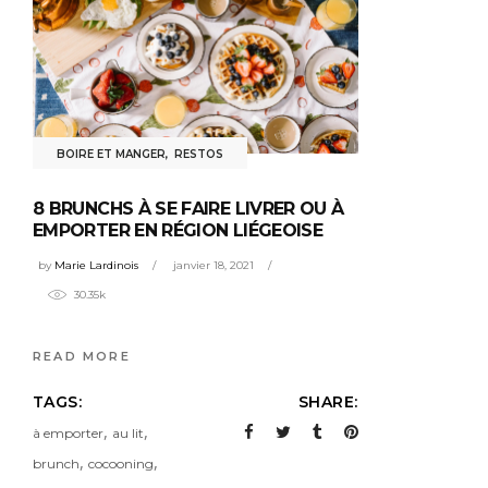
BOIRE ET MANGER
,
RESTOS
8 BRUNCHS À SE FAIRE LIVRER OU À
EMPORTER EN RÉGION LIÉGEOISE
by
Marie Lardinois
janvier 18, 2021
30.35k
READ MORE
TAGS:
SHARE:
,
,
à emporter
au lit
,
,
brunch
cocooning