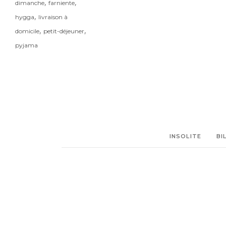
,
,
dimanche
farniente
,
hygga
livraison à
,
,
domicile
petit-déjeuner
pyjama
INSOLITE
BI