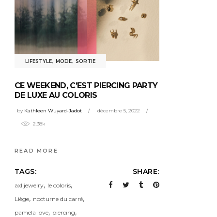
LIFESTYLE
,
MODE
,
SORTIE
CE WEEKEND, C’EST PIERCING PARTY
DE LUXE AU COLORIS
by
Kathleen Wuyard-Jadot
décembre 5, 2022
2.38k
READ MORE
TAGS:
SHARE:
,
,
axl jewelry
le coloris
,
,
Liège
nocturne du carré
,
,
pamela love
piercing