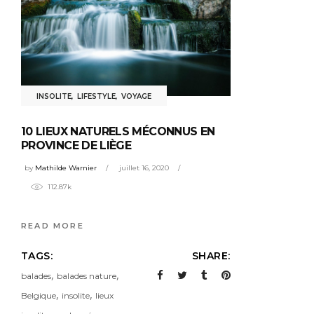
INSOLITE
,
LIFESTYLE
,
VOYAGE
10 LIEUX NATURELS MÉCONNUS EN
PROVINCE DE LIÈGE
by
Mathilde Warnier
juillet 16, 2020
112.87k
READ MORE
TAGS:
SHARE:
,
,
balades
balades nature
,
,
Belgique
insolite
lieux
,
,