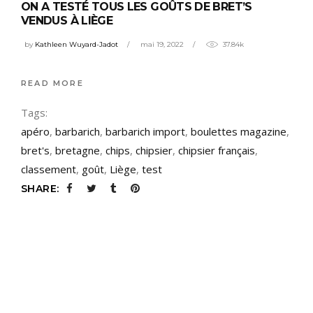
ON A TESTÉ TOUS LES GOÛTS DE BRET’S
VENDUS À LIÈGE
by
Kathleen Wuyard-Jadot
mai 19, 2022
37.84k
READ MORE
Tags:
apéro
,
barbarich
,
barbarich import
,
boulettes magazine
,
bret's
,
bretagne
,
chips
,
chipsier
,
chipsier français
,
classement
,
goût
,
Liège
,
test
SHARE: