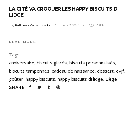
LA CITÉ VA CROQUER LES HAPPY BISCUITS DI
LIDGE
by
Kathleen Wuyard-Jadot
mars 9, 2023
2.48k
READ MORE
Tags:
anniversaire
,
biscuits glacés
,
biscuits personnalisés
,
biscuits tamponnés
,
cadeau de naissance
,
dessert
,
evjf
,
goûter
,
happy biscuits
,
happy biscuits di lidge
,
Liège
SHARE: