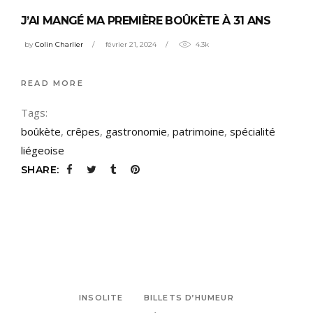
J’AI MANGÉ MA PREMIÈRE BOÛKÈTE À 31 ANS
by
Colin Charlier
février 21, 2024
4.3k
READ MORE
Tags:
boûkète
,
crêpes
,
gastronomie
,
patrimoine
,
spécialité
liégeoise
SHARE:
INSOLITE
BILLETS D’HUMEUR