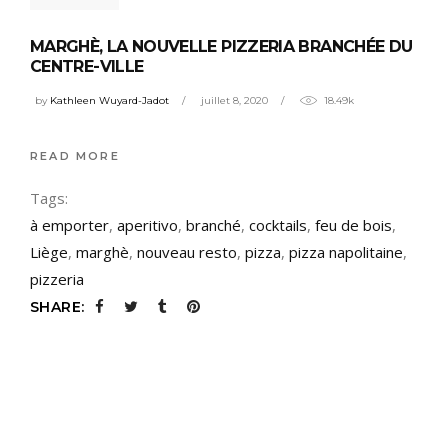
MARGHÈ, LA NOUVELLE PIZZERIA BRANCHÉE DU
CENTRE-VILLE
by
Kathleen Wuyard-Jadot
juillet 8, 2020
18.49k
READ MORE
Tags:
à emporter
,
aperitivo
,
branché
,
cocktails
,
feu de bois
,
Liège
,
marghè
,
nouveau resto
,
pizza
,
pizza napolitaine
,
pizzeria
SHARE: