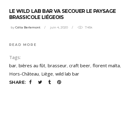
LE WILD LAB BAR VA SECOUER LE PAYSAGE
BRASSICOLE LIÉGEOIS
by
Célia Berlemont
juin 4, 2020
7.45k
READ MORE
Tags:
bar
,
bières au fût
,
brasseur
,
craft beer
,
florent malta
,
Hors-Château
,
Liège
,
wild lab bar
SHARE: