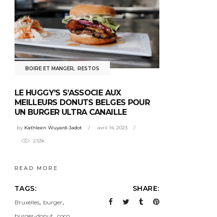
BOIRE ET MANGER
,
RESTOS
LE HUGGY’S S’ASSOCIE AUX
MEILLEURS DONUTS BELGES POUR
UN BURGER ULTRA CANAILLE
by
Kathleen Wuyard-Jadot
avril 14, 2023
2.53k
READ MORE
TAGS:
SHARE:
,
,
Bruxelles
burger
,
burger-donut
coco