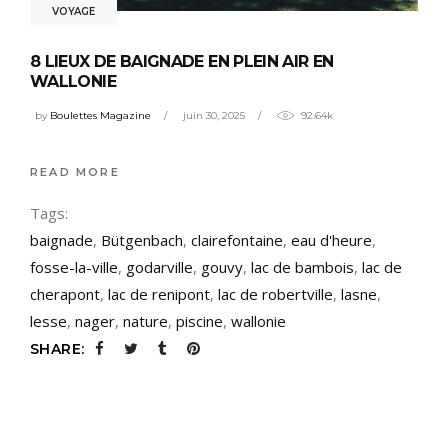
VOYAGE
8 LIEUX DE BAIGNADE EN PLEIN AIR EN
WALLONIE
by
Boulettes Magazine
juin 30, 2025
92.64k
READ MORE
Tags:
baignade
,
Bütgenbach
,
clairefontaine
,
eau d'heure
,
fosse-la-ville
,
godarville
,
gouvy
,
lac de bambois
,
lac de
cherapont
,
lac de renipont
,
lac de robertville
,
lasne
,
lesse
,
nager
,
nature
,
piscine
,
wallonie
SHARE: