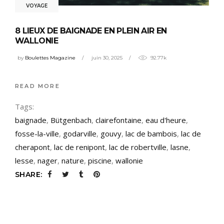
VOYAGE
8 LIEUX DE BAIGNADE EN PLEIN AIR EN
WALLONIE
by
Boulettes Magazine
juin 30, 2025
92.77k
READ MORE
Tags:
baignade
,
Bütgenbach
,
clairefontaine
,
eau d'heure
,
fosse-la-ville
,
godarville
,
gouvy
,
lac de bambois
,
lac de
cherapont
,
lac de renipont
,
lac de robertville
,
lasne
,
lesse
,
nager
,
nature
,
piscine
,
wallonie
SHARE: