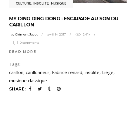
CULTURE
,
INSOLITE
,
MUSIQUE
MY DING DING DONG : ESCAPADE AU SON DU
CARILLON
by
Clément Jadot
avril 14, 2017
2.41k
0 comments
READ MORE
Tags:
carillon
,
carillonneur
,
Fabrice renard
,
insolite
,
Liège
,
musique classique
SHARE: