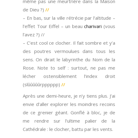
même pas une meurtrière dans la Maison
de Dieu ?)
//
– En bas, sur la ville rétrécie par l’altitude –
l’effet Tour Eiffel – un beau
charivari
(vous
l’avez ?) //
– C’est cool ce clocher. Il fait sombre et y’a
des poutres vermoulues dans tous les
sens. On dirait le labyrinthe du Nom de la
Rose. Note to self : surtout, ne pas me
lécher ostensiblement l’index droit
(slûûûûûrpppppp)
//
Après une demi-heure, je n’y tiens plus. J’ai
envie d’aller explorer les moindres recoins
de ce grenier géant. Gonflé
à
bloc, je de
me rendre sur l’ultime palier de la
Cathédrale : le clocher, battu par les vents.