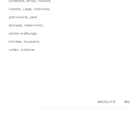
,
,
,
cimetière
émail
histoire
,
,
,
insolite
Liège
mémoire
,
patrimoine
père
,
,
lachaise
robermont
,
sainte-walburge
,
,
tombes
toussaint
,
urbex
wallonie
INSOLITE
BI