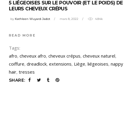
5 LIÉGEOISES SUR LE POUVOIR (ET LE POIDS) DE
LEURS CHEVEUX CRÉPUS
by
Kathleen Wuyard-Jadot
mars 8, 2022
4.84k
READ MORE
Tags:
afro
,
cheveux afro
,
cheveux crépus
,
cheveux naturel
,
coiffure
,
dreadlock
,
extensions
,
Liège
,
liégeoises
,
nappy
hair
,
tresses
SHARE: