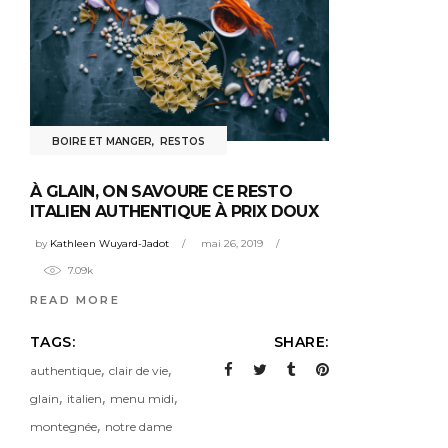
BOIRE ET MANGER
,
RESTOS
À GLAIN, ON SAVOURE CE RESTO
ITALIEN AUTHENTIQUE À PRIX DOUX
by
Kathleen Wuyard-Jadot
mai 26, 2019
7.09k
READ MORE
TAGS:
SHARE:
,
,
authentique
clair de vie
,
,
,
glain
italien
menu midi
,
montegnée
notre dame