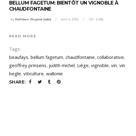
BELLUM FAGETUM: BIENTÔT UN VIGNOBLE À
CHAUDFONTAINE
by
Kathleen Wuyard-Jadot
avril 4, 2022
2.43k
READ MORE
Tags:
beaufays
,
bellum fagetum
,
chaudfontaine
,
collaborative
,
geoffrey prinsens
,
judith michel
,
Liège
,
vignoble
,
vin
,
vin
begle
,
viticulture
,
wallonie
SHARE: