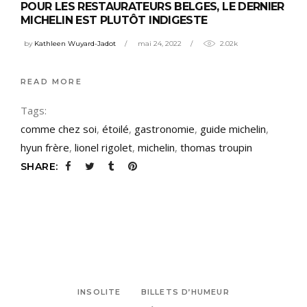
POUR LES RESTAURATEURS BELGES, LE DERNIER
MICHELIN EST PLUTÔT INDIGESTE
by
Kathleen Wuyard-Jadot
mai 24, 2022
2.02k
READ MORE
Tags:
comme chez soi
,
étoilé
,
gastronomie
,
guide michelin
,
hyun frère
,
lionel rigolet
,
michelin
,
thomas troupin
SHARE:
INSOLITE
BILLETS D’HUMEUR