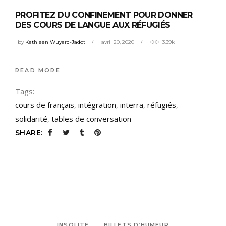
PROFITEZ DU CONFINEMENT POUR DONNER
DES COURS DE LANGUE AUX RÉFUGIÉS
by
Kathleen Wuyard-Jadot
avril 20, 2020
3.39k
READ MORE
Tags:
cours de français
,
intégration
,
interra
,
réfugiés
,
solidarité
,
tables de conversation
SHARE:
INSOLITE
BILLETS D’HUMEUR