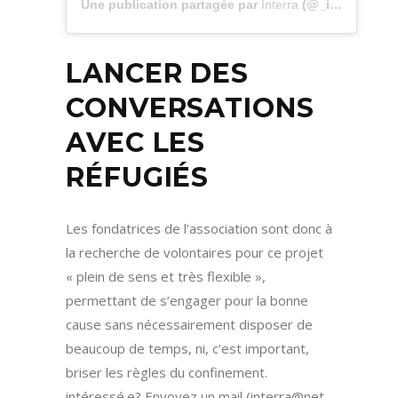
Une publication partagée par
Interra
(@_interra) le
1
LANCER DES
CONVERSATIONS
AVEC LES
RÉFUGIÉS
Les fondatrices de l’association sont donc à
la recherche de volontaires pour ce projet
« plein de sens et très flexible »,
permettant de s’engager pour la bonne
cause sans nécessairement disposer de
beaucoup de temps, ni, c’est important,
briser les règles du confinement.
intéressé.e? Envoyez un mail (interra@net-