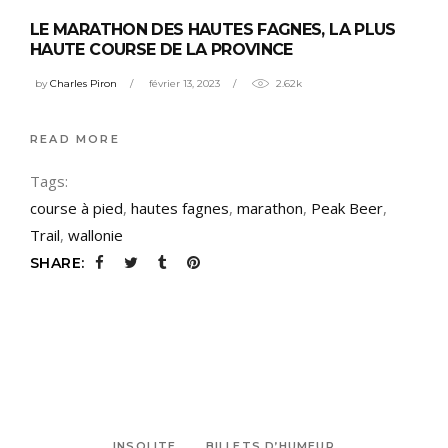
LE MARATHON DES HAUTES FAGNES, LA PLUS
HAUTE COURSE DE LA PROVINCE
by
Charles Piron
février 13, 2023
2.62k
READ MORE
Tags:
course à pied
,
hautes fagnes
,
marathon
,
Peak Beer
,
Trail
,
wallonie
SHARE:
INSOLITE
BILLETS D’HUMEUR