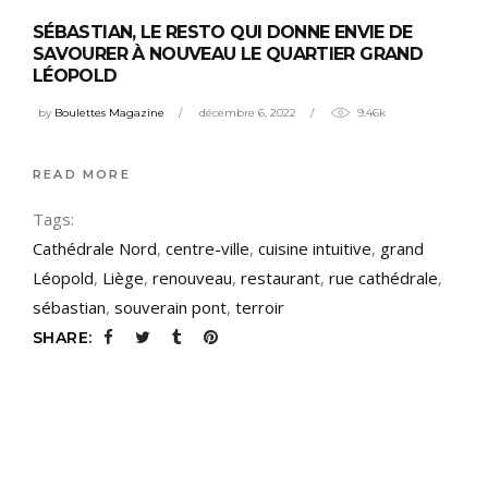
SÉBASTIAN, LE RESTO QUI DONNE ENVIE DE
SAVOURER À NOUVEAU LE QUARTIER GRAND
LÉOPOLD
by
Boulettes Magazine
décembre 6, 2022
9.46k
READ MORE
Tags:
Cathédrale Nord
,
centre-ville
,
cuisine intuitive
,
grand
Léopold
,
Liège
,
renouveau
,
restaurant
,
rue cathédrale
,
sébastian
,
souverain pont
,
terroir
SHARE: