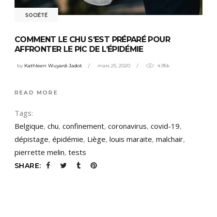
SOCIÉTÉ
COMMENT LE CHU S’EST PRÉPARÉ POUR
AFFRONTER LE PIC DE L’ÉPIDÉMIE
by
Kathleen Wuyard-Jadot
mars 25, 2020
4.95k
READ MORE
Tags:
Belgique
,
chu
,
confinement
,
coronavirus
,
covid-19
,
dépistage
,
épidémie
,
Liège
,
louis maraite
,
malchair
,
pierrette melin
,
tests
SHARE: