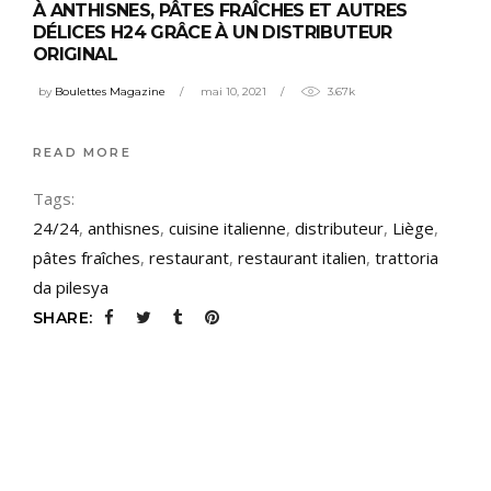
À ANTHISNES, PÂTES FRAÎCHES ET AUTRES
DÉLICES H24 GRÂCE À UN DISTRIBUTEUR
ORIGINAL
by
Boulettes Magazine
mai 10, 2021
3.67k
READ MORE
Tags:
24/24
,
anthisnes
,
cuisine italienne
,
distributeur
,
Liège
,
pâtes fraîches
,
restaurant
,
restaurant italien
,
trattoria
da pilesya
SHARE: