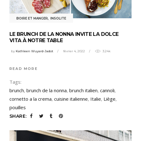
BOIRE ET MANGER
,
INSOLITE
LE BRUNCH DE LA NONNA INVITE LA DOLCE
VITA À NOTRE TABLE
by
Kathleen Wuyard-Jadot
février 4, 2022
3.24k
READ MORE
Tags:
brunch
,
brunch de la nonna
,
brunch italien
,
cannoli
,
cornetto a la crema
,
cuisine italienne
,
Italie
,
Liège
,
pouilles
SHARE: