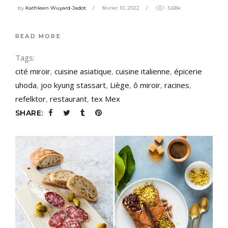
by
Kathleen Wuyard-Jadot
février 10, 2022
5.68k
READ MORE
Tags:
cité miroir
,
cuisine asiatique
,
cuisine italienne
,
épicerie
uhoda
,
joo kyung stassart
,
Liège
,
ô miroir
,
racines
,
refelktor
,
restaurant
,
tex Mex
SHARE: