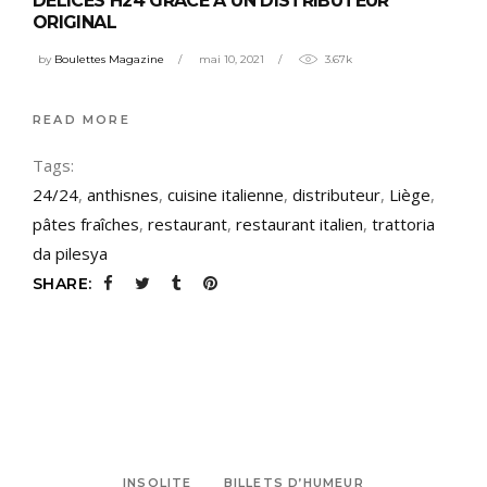
DÉLICES H24 GRÂCE À UN DISTRIBUTEUR
ORIGINAL
by
Boulettes Magazine
mai 10, 2021
3.67k
READ MORE
Tags:
24/24
,
anthisnes
,
cuisine italienne
,
distributeur
,
Liège
,
pâtes fraîches
,
restaurant
,
restaurant italien
,
trattoria
da pilesya
SHARE:
INSOLITE
BILLETS D’HUMEUR