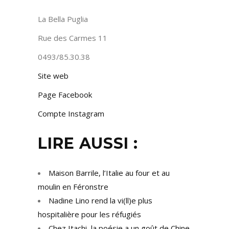
La Bella Puglia
Rue des Carmes 11
0493/85.30.38
Site web
Page Facebook
Compte Instagram
LIRE AUSSI :
Maison Barrile, l’Italie au four et au
moulin en Féronstre
Nadine Lino rend la vi(ll)e plus
hospitalière pour les réfugiés
Chez Itachi, la poésie a un goût de Chine