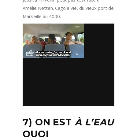
Amélie Netten. Cagole vie, du vieux port de
Marseille au 4000.
7) ON EST
À L’EAU
QUOI