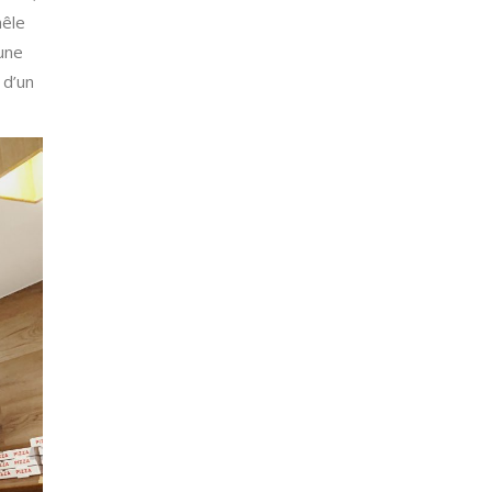
mêle
une
 d’un