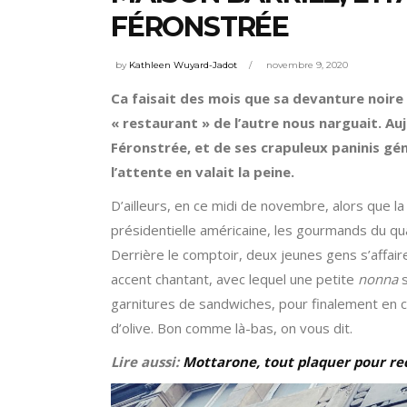
FÉRONSTRÉE
by
Kathleen Wuyard-Jadot
novembre 9, 2020
Ca faisait des mois que sa devanture noire
« restaurant » de l’autre nous narguait. Auj
Féronstrée, et de ses crapuleux paninis g
l’attente en valait la peine.
D’ailleurs, en ce midi de novembre, alors que l
présidentielle américaine, les gourmands du qu
Derrière le comptoir, deux jeunes gens s’affa
accent chantant, avec lequel une petite
nonna
s
garnitures de sandwiches, pour finalement en c
d’olive. Bon comme là-bas, on vous dit.
Lire aussi:
Mottarone, tout plaquer pour re