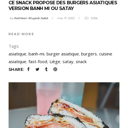
CE SNACK PROPOSE DES BURGERS ASIATIQUES
VERSION BANH MI OU SATAY
by
Kathleen Wuyard-Jadot
mai 17, 2022
3.05k
READ MORE
Tags:
asiatique
,
banh-mi
,
burger asiatique
,
burgers
,
cuisine
asiatique
,
fast-food
,
Liège
,
satay
,
snack
SHARE: