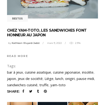
RESTOS
CHEZ YAM-TOTO, LES SANDWICHES FONT
HONNEUR AU JAPON
by
Kathleen Wuyard-Jadot
mars 9, 2022
2.91k
READ MORE
Tags:
bar à jeux
,
cuisine asiatique
,
cuisine japonaise
,
insolite
,
japon
,
jeux de société
,
Liège
,
lunch
,
onigiri
,
pause midi
,
sandwiches cuisiné
,
truffe
,
yam-toto
SHARE: