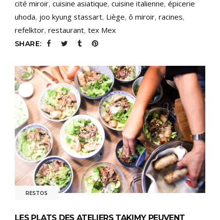
cité miroir
,
cuisine asiatique
,
cuisine italienne
,
épicerie
uhoda
,
joo kyung stassart
,
Liège
,
ô miroir
,
racines
,
refelktor
,
restaurant
,
tex Mex
SHARE:
RESTOS
LES PLATS DES ATELIERS TAKIMY PEUVENT