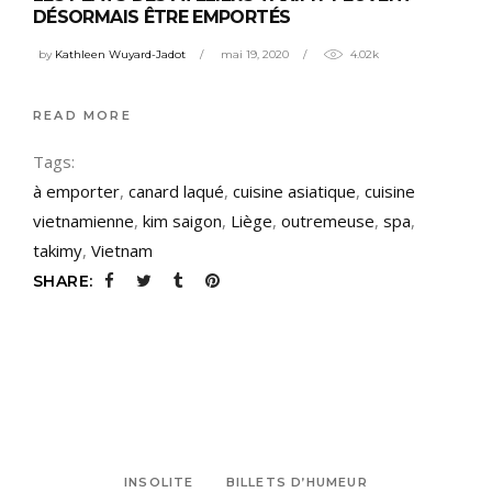
DÉSORMAIS ÊTRE EMPORTÉS
by
Kathleen Wuyard-Jadot
mai 19, 2020
4.02k
READ MORE
Tags:
à emporter
,
canard laqué
,
cuisine asiatique
,
cuisine
vietnamienne
,
kim saigon
,
Liège
,
outremeuse
,
spa
,
takimy
,
Vietnam
SHARE:
INSOLITE
BILLETS D’HUMEUR