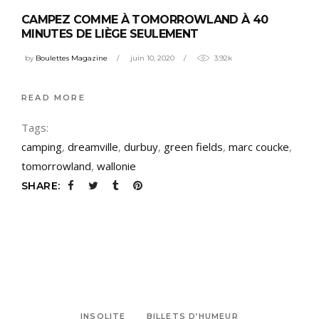
CAMPEZ COMME À TOMORROWLAND À 40
MINUTES DE LIÈGE SEULEMENT
by
Boulettes Magazine
juin 10, 2020
3.92k
READ MORE
Tags:
camping
,
dreamville
,
durbuy
,
green fields
,
marc coucke
,
tomorrowland
,
wallonie
SHARE:
INSOLITE
BILLETS D’HUMEUR