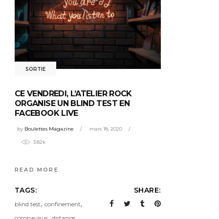
SORTIE
CE VENDREDI, L’ATELIER ROCK
ORGANISE UN BLIND TEST EN
FACEBOOK LIVE
by
Boulettes Magazine
mars 18, 2020
3.82k
READ MORE
TAGS:
SHARE:
,
,
blind test
confinement
,
coronavirus
distance