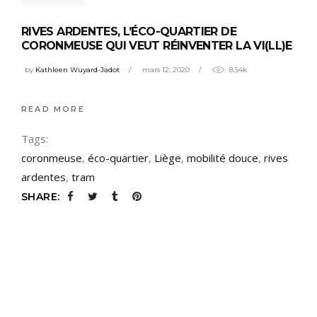
RIVES ARDENTES, L’ÉCO-QUARTIER DE
CORONMEUSE QUI VEUT RÉINVENTER LA VI(LL)E
by
Kathleen Wuyard-Jadot
mars 12, 2020
8.54k
READ MORE
Tags:
coronmeuse
,
éco-quartier
,
Liège
,
mobilité douce
,
rives
ardentes
,
tram
SHARE: