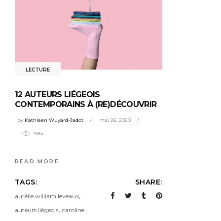
LECTURE
12 AUTEURS LIÉGEOIS
CONTEMPORAINS À (RE)DÉCOUVRIR
by
Kathleen Wuyard-Jadot
mai 26, 2020
9.8k
READ MORE
TAGS:
SHARE:
,
aurélie william leveaux
,
auteurs liégeois
caroline