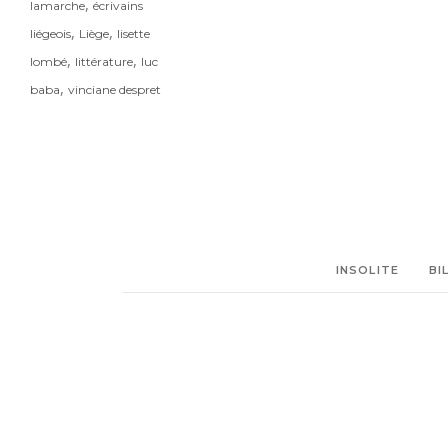
,
lamarche
écrivains
,
,
liégeois
Liège
lisette
,
,
lombé
littérature
luc
,
baba
vinciane despret
INSOLITE
BI